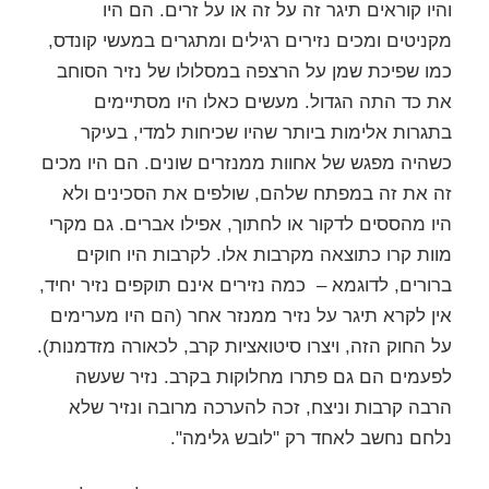
והיו קוראים תיגר זה על זה או על זרים. הם היו
מקניטים ומכים נזירים רגילים ומתגרים במעשי קונדס,
כמו שפיכת שמן על הרצפה במסלולו של נזיר הסוחב
את כד התה הגדול. מעשים כאלו היו מסתיימים
בתגרות אלימות ביותר שהיו שכיחות למדי, בעיקר
כשהיה מפגש של אחוות ממנזרים שונים. הם היו מכים
זה את זה במפתח שלהם, שולפים את הסכינים ולא
היו מהססים לדקור או לחתוך, אפילו אברים. גם מקרי
מוות קרו כתוצאה מקרבות אלו. לקרבות היו חוקים
ברורים, לדוגמא – כמה נזירים אינם תוקפים נזיר יחיד,
אין לקרא תיגר על נזיר ממנזר אחר (הם היו מערימים
על החוק הזה, ויצרו סיטואציות קרב, לכאורה מזדמנות).
לפעמים הם גם פתרו מחלוקות בקרב. נזיר שעשה
הרבה קרבות וניצח, זכה להערכה מרובה ונזיר שלא
נלחם נחשב לאחד רק "לובש גלימה".