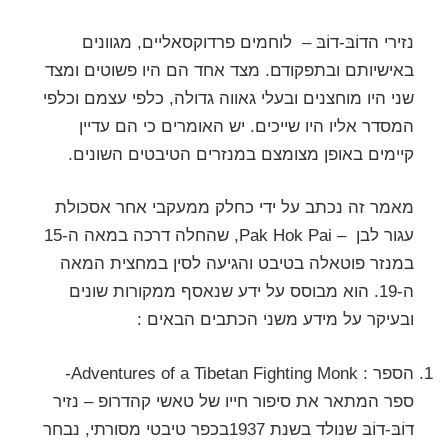
נזירי הדוֹבּ-דוֹבּ – לוחמים פרדוקסאליים, מגוונים
באישיותם ובתפקודם. מצד אחד הם היו פשוטים ומצד
שני היו מוחצנים ובעלי גאווה גדולה, כלפי עצמם וכלפי
המסדר אליו היו שייכים. יש האומרים כי הם עדיין
קיימים באופן מצומצם במנזרים הטיבטים השונים.
מאמר זה נכתב על ידי כחלק ממעקבי אחר אסכולת
עגור לבן – Pak Hok Pai, שהחלה דרכה במאה ה-15
במנזר פוטאלה בטיבט והגיעה לסין במחצית המאה
ה-19. הוא מבוסס על ידע שנאסף ממקורות שונים
ובעיקר על מידע משני הכתבים הבאים :
הספר : Adventures of a Tibetan Fighting Monk-
ספר המתאר את סיפור חייו של טאשי קהדרופ – נזיר
דוֹבּ-דוֹבּ שנולד בשנת 1937בכפר טיבטי מסורתי, נבחר