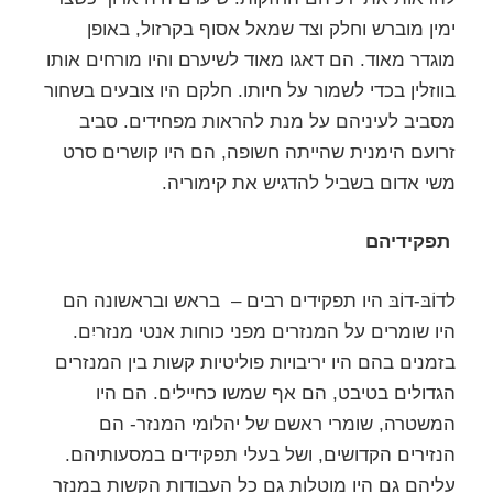
ימין מוברש וחלק וצד שמאל אסוף בקרזול, באופן
מוגדר מאוד. הם דאגו מאוד לשיערם והיו מורחים אותו
בווזלין בכדי לשמור על חיותו. חלקם היו צובעים בשחור
מסביב לעיניהם על מנת להראות מפחידים. סביב
זרועם הימנית שהייתה חשופה, הם היו קושרים סרט
משי אדום בשביל להדגיש את קימוריה.
תפקידיהם
לדוֹבּ-דוֹבּ היו תפקידים רבים – בראש ובראשונה הם
היו שומרים על המנזרים מפני כוחות אנטי מנזריִם.
בזמנים בהם היו יריבויות פוליטיות קשות בין המנזרים
הגדולים בטיבט, הם אף שמשו כחיילים. הם היו
המשטרה, שומרי ראשם של יהלומי המנזר- הם
הנזירים הקדושים, ושל בעלי תפקידים במסעותיהם.
עליהם גם היו מוטלות גם כל העבודות הקשות במנזר