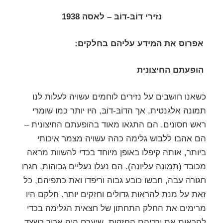
נזירי דוֹבּ-דוֹבּ – לאסה 1938
אפרוס את המידע עליהם בחלקים:
הופעתם החיצונית
כשאנו חושבים על נזירים לוחמים עשויה לעלות לנו
תמונה אלגנטית, אך הדוֹבּ-דוֹבּ, היו יותר כמו שומרי
ראש חסונים. הם התגאו מאוד בהופעתם החיצונית –
הם אהבו ללבוש גלימה כהה עשויה מצמר איכותי
ביותר, אותה קיפלו באופן מיוחד בכדי להשוות מראה
מכובד (תמונה עליונה). הם נעלו נעליים גבוהות, חגרו
חגורה עבה, חבשו כובע גבוה וריפדו ואת כתפיהם, כל
זאת על מנת להראות גדולים וחזקים יותר. חלקם היו
מרימים את החלק התחתון של חצאית הגלימה בכדי
להראות את ירכיהם החזקות. שיערם היה ארוך כשצד