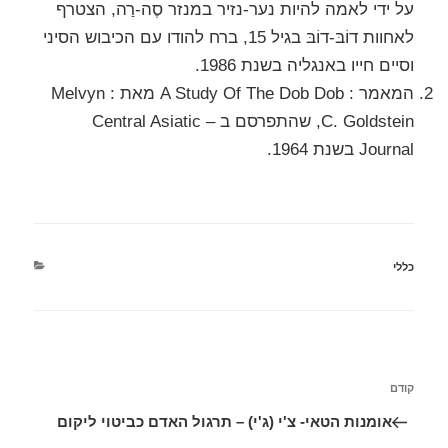
על ידי לאמה להיות נער-נזיר במנזר סֶה-רַה, הצטרף
לאחוות דוֹבּ-דוֹבּ בגיל 15, ברח להודו עם הכיבוש הסיני
וסיים חייו באנגליה בשנת 1986.
המאמר : A Study Of The Dob Dob מאת : Melvyn
C. Goldstein, שהתפרסם ב – Central Asiatic
Journal בשנת 1964.
כללי
קודם
אומנות הטאי- צ'י (ג'י) – תרגול האדם כביטוי ליקום