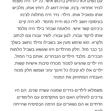
עם נשים ולא להחזיק ברכוש אישי. כל ילד היה מוצמד
לנזיר אחראי- צֶ'נְזוֹ, שהיה דואג לו, רוחץ אותו, מלביש
אותו ומאכיל אותו. הילד- נזיר היה מתלווה לצ'נזו
בעיסוקיו ויושב לידו כמו חיית מחמד. לא היה קיים
ביניהם קשר אישי. הלאמה שבחר בילד היה מלמד
אותו לרקוד עבורו, לנגן עבורו, לשיר עבורו וגם לכתוב
ולקרא. הוא שימש מעין אב בשבילו והילד נחשב בשלך
כך כבר מזל. חלק מהילדים היוו שעשוע בשביל הלמות
הבכירים. מלבד הילדים הנבחרים, אותם ברי המזל,
היו ילדים שהגיעו למנזר מכורח סיבות אישיות קשות.
ילדים אלו לא קיבלו כל חינוך עיוני ושמשו חלק מכוח
העבודה המתחזק את המנזר.
משמלאו לילדים-נזירים שמונה עשרה שנים, הם היו
צריכים להחליט האם הם מתקדמים עם הלימודים
הדתיים או הם נשארים עם הרמה הבסיסית שהייתה