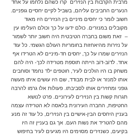
מרבית הקרבות בין הנזירים קרו כשהם נלחמו על אחד
הנערים החביבים עליהם, בשביל לקיים יחסיים גופניים.
חשוב לומר כי יחסים מיניים בין הנזירים היו מאוד
מקובלים במנזרים. כולם ידעו על כך וכולם העלימו עין
– זאת משום בחברה הטיבטית היה חשוב יותר לשמור
על נזירות מהיאחזות בחומריות העולם הגשמי. כל עוד
הנזירים שמרו על כך, יחסים חד-מיניים לא הטרידו אף
אחד. לדוֹבּ-דוֹבּ הייתה תוספת מטרידה לכך- היה להם
משחק בו היו הולכים לעיר, חוטפים ילד נחמד וסוחבים
אותו למנזר או לבית מבודד, שם היו עושים איתו מעשה
גופני ומחזירים אותו לסביבתו. פעולות אלו גרמו להרבה
תגרות קשות בין הנזירים לעירוניים. פרט לנושא
החטיפות, החברה העירונית בלאסה לא הטרידה עצמה
בעניין היחסים הבין-אישיים בין הנזירים, כל עוד זה מנע
מהם להטריד את נשות העם. אך גם בעניין זה היו
בקיעים, כשנזירים מסוימים היו מגיעים לעיר בחיפוש