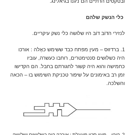
ובטקסים הדתיים הם ניגנו בגיאלינג.
כלי הנשק שלהם
לנזירי הדוֹבּ דוֹבּ היו שלושה כלי נשק עיקריים.
1. ברדזוּס – מעין מפתח כבד ששימש כאָלה : אורכו
היה כשלושים סנטימטרים, רוחבו כעשרה, עוביו
כחמישה והוא היה קשור לחגורתם בחבל. הם הקדישו
זמן רב באימונים על שיפור טכניקת השימוש בו – הכאה
והשלכה.
2. קיֶהוּ – מעין סכין מעוגלת : אורכה היה כשלושים ושלושה