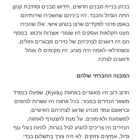
בניהן בניית מבנים חדשים, חידוש מבנים וסחיבת קנקן
התה הגדול והכבד. היו ביניהם שהשכירו שירותיהם
באופן פרטי לפקידים שרצו בטחון אישי. אלו שהכירו
מעט חקלאות ועסקים היו שומרי אוצרות ורכוש. בנוסף
הם היו דואגים לצרכיהם של נזירים מבוגרים וחולים,
וכשהדלאי-לאמה היה מגיע, היו מקימים לו אוהל
ודואגים לצרכיו.
המבנה החברתי שלהם
הדוֹבּ-דוֹבּ היו מאוגדים באחוות (Kyidu), שפעלו בנפרד
משאר הנזירים במנזר. בכל אחווה היו עשרות לוחמים
ובראשם עמד מנהיג שדאג לצרכיהם האישיים,
למשמעת ולאימונים. על מנת להצטרף לאחווה,
הנזירים היו צריכים להגיע לגיל בגרות, להיות בעלי גוף
גדול, אמיצים וחזקים. לא היה צורך בתשלום בכדי