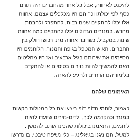
להיכנס לאחווה, אבל כל אחד מהחברים היה תורם
כסף לפי יכולתו וכך הם היו מכלכלים עצמם. אחוות
אלו יכלו להתקיים שנים רבות, להתפרק ולהבנות
מחדש. במנזרים הגדולים יכלו להתקיים כמה אחוות
שונות במקביל. כשחבר אחווה מת, רכושו חולק בין
החברים, האיש המטפל בגופה והמנזר. הלוחמים היו
מסיימים את שירותם בגיל ארבעים ואז היו מחליטים
האם להמשיך להיות נזירים בסיסיים או להתקדם
בלימודיהם הדתיים ולהגיע להארה.
האימונים שלהם
כאמור, לוחמי הדוֹבּ-דוֹבּ ביצעו את כל המטלות הקשות
במנזר וכהקדמה לכך, ילדים-נזירים שיועדו להיות
לוחמים, התאמנו ביכולות שהכינו אותם להמשך.
למשל, הם ניגנו בגיאלינג – כלי נשיפה טיבטי, בו נדרשו