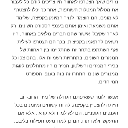
נזירים שאך הצטרפו לאחווה היו צריכים קודם כל לעבור
את מסלול המטלות השותפות, אחר כך יכלו להצטרף
לאימונים. הם הוצמדו לנזיר המיומן בקפיצה, שלימד
אותם משמעת ואימן אותם בענפי הספורט השונים. רק
לאחר שקיבלו אישור שהם חברים מלאים באחווה, היו
רשאים להתאמן בקפיצות. בכך הם הצטרפו לעילית
ואף השתתפו בתחרויות שהתקיימו בין האחוות של
המנזרים השונים. בתחרויות רשמיות אלו, בהם צפו כל
בכירי המנזרים והשלטון, הנזירים היו מתחלקים לזוגות
ממנזרים שונים והתחרו זה בזה בענפי הספורט
המיוחדים.
אפשר לומר ששאיפתם הגדולה של נזירי הדוֹבּ-דוֹבּ
הייתה להצטיין בקפיצה, להיות קשוחים ומיומנים בכל
הענפים הגופניים. הם לא למדו ולא קראו, אלא אם
התעקשו ולא ויתרו. הם כן למדו מעט תפילות בליבם,