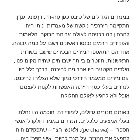
להם.
במנזרים הגדולים של טיבט כגון סֶה-רה, דרֶפונג וגנדֶן,
התקיימה היררכיה נוקשה של מעמדות. ניתן היה
להבחין בה בכניסה לאולם ארוחת הבוקר- הלאמות
והפקידים הרמים נכנסו ראשונים וישבו על במה גבוהה.
אחריהם התאספו הנזירים הבכירים שישבו בשורות
הראשונות, הזוטרים ביותר ישבו היכן שהיה מקום פנוי,
הילדים הקטנים היו אחרונים להיכנס. בדרך כלל היו
גם נזירים ממעמד היררכי נמוך שלא הצליחו להיכנס.
לנזירים בעלי כסף הייתה האפשרות לקנות לעצמם
אוכל ולא להגיע לאולם החלוקה.
באותם מנזרים גדולים, לימודי דת וחוכמה היו נחלת
בעלי אמצעים כלכליים. הנזירים במנזר חולקו ל"אנשי
הספר" – (pe cha wa), ולאנשי חצר – שתפקידם היה
לתפעל את המנזר. על מנת להיות "איש ספר" היה