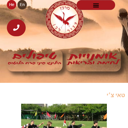
טאי צ׳י